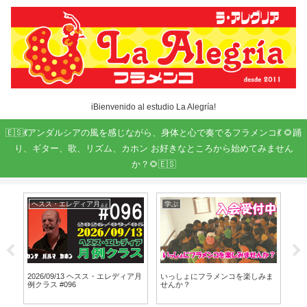
iBienvenido al estudio La Alegría!
🇪🇸💃アンダルシアの風を感じながら、身体と心で奏でるフラメンコ💃 🌻踊
り、ギター、歌、リズム、カホン お好きなところから始めてみません
か？🌻🇪🇸
ヘスス・エレディア月例クラス
学ぶ
お
す
2026/09/13 ヘスス・エレディア月
いっしょにフラメンコを楽しみま
フラ
例クラス #096
せんか？
と