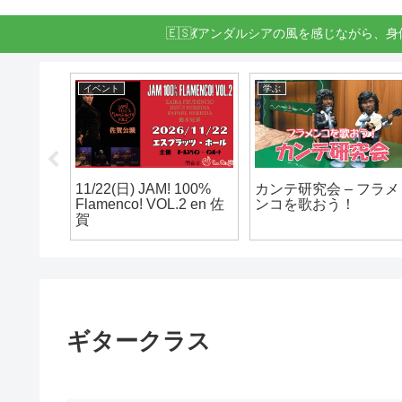
🇪🇸💃アンダルシアの風を感じながら、
イベント
学ぶ
グリア
11/22(日) JAM! 100%
カンテ研究会 – フラメ
Flamenco! VOL.2 en 佐
ンコを歌おう！
Fin de
賀
サート)
ギタークラス