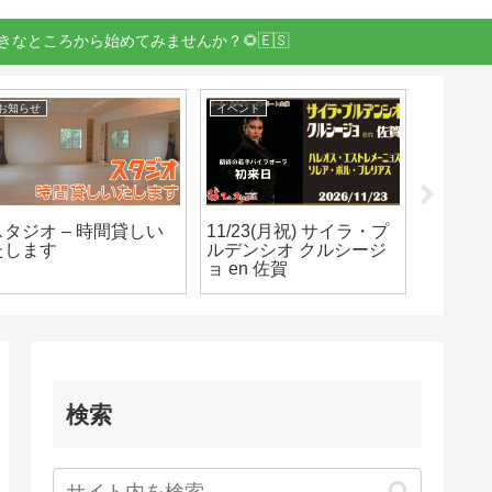
きなところから始めてみませんか？🌻🇪🇸
お知らせ
イベント
お知らせ
スタジオ – 時間貸しい
11/23(月祝) サイラ・プ
フラメン
たします
ルデンシオ クルシージ
インの
ョ en 佐賀
いてま
検索