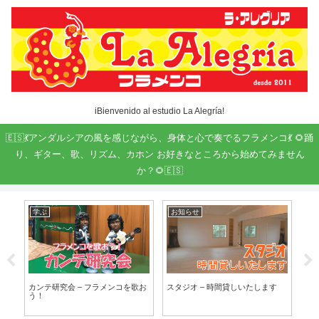
iBienvenido al estudio La Alegría!
🇪🇸💃アンダルシアの風を感じながら、身体と心で奏でるフラメンコ💃 🌻踊
り、ギター、歌、リズム、カホン お好きなところから始めてみません
か？🌻🇪🇸
学ぶ
お知らせ
お
!
カンテ研究会 – フラメンコを歌お
スタジオ – 時間貸しいたします
フラ
う！
と