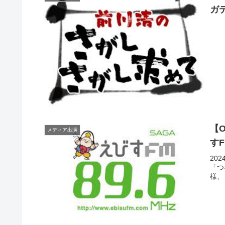
ガ
【O
メディア出演
すF
202
「つ
様、