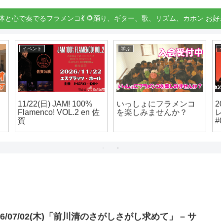
身体と心で奏でるフラメンコ💃 🌻踊り、ギター、歌、リズム、カホン お好
イベント
学ぶ
11/22(日) JAM! 100%
いっしょにフラメンコ
2
Flamenco! VOL.2 en 佐
を楽しみませんか？
賀
#
26/07/02(木)「前川清のさがしさがし求めて」 – サ