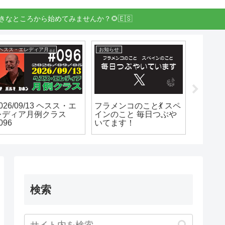
きなところから始めてみませんか？🌻🇪🇸
ヘスス・エレディア月例クラス
お知らせ
イベント
026/09/13 ヘスス・エ
フラメンコのこと💃 スペ
11/23
レディア月例クラス
インのこと 毎日つぶや
ルデン
096
いてます！
ョ en 
検索