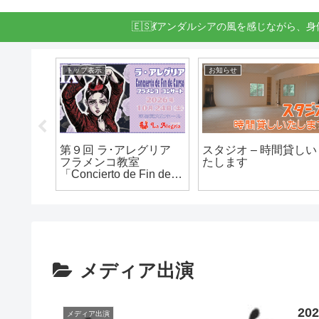
🇪🇸💃アンダルシアの風を感じながら、
トップ表示
お知らせ
 フラメ
第９回 ラ･アレグリア
スタジオ – 時間貸しい
フラメンコ教室
たします
「Concierto de Fin de
Curso」 (コンサート)
メディア出演
20
メディア出演