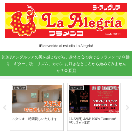
iBienvenido al estudio La Alegría!
🇪🇸💃アンダルシアの風を感じながら、身体と心で奏でるフラメンコ💃 🌻踊
り、ギター、歌、リズム、カホン お好きなところから始めてみません
か？🌻🇪🇸
お知らせ
イベント
ト
ま
スタジオ – 時間貸しいたします
11/22(日) JAM! 100% Flamenco!
第９
VOL.2 en 佐賀
教室 
Cu