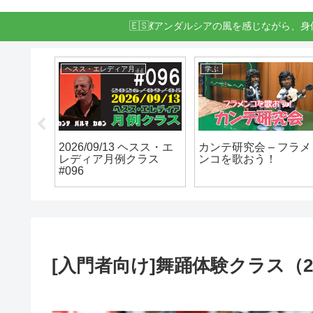
🇪🇸💃アンダルシアの風を感じながら、
ヘスス・エレディア月例クラス
学ぶ
 100%
2026/09/13 ヘスス・エ
カンテ研究会 – フラメ
.2 en 佐
レディア月例クラス
ンコを歌おう！
#096
[入門者向け]舞踊体験クラス（202