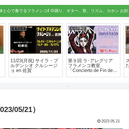
身体と心で奏でるフラメンコ💃 🌻踊り、ギター、歌、リズム、カホン お好
イベント
トップ表示
11/23(月祝) サイラ・プ
第９回 ラ･アレグリア
ルデンシオ クルシージ
フラメンコ教室
ョ en 佐賀
「Concierto de Fin de
Curso」 (コンサート)
3/05/21）
2023.05.21