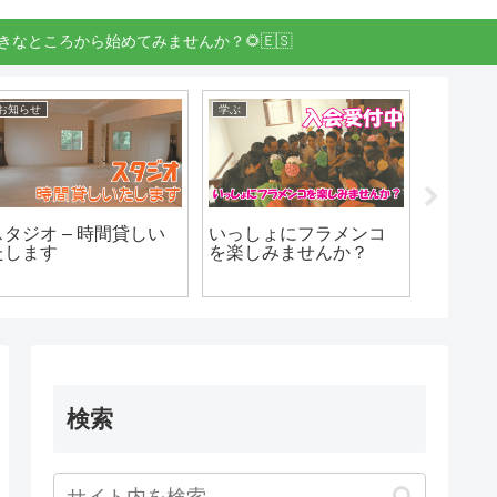
きなところから始めてみませんか？🌻🇪🇸
お知らせ
学ぶ
お知らせ
スタジオ – 時間貸しい
いっしょにフラメンコ
フラメン
たします
を楽しみませんか？
インの
いてま
検索