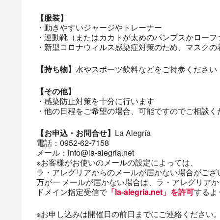
【服装】
・動きやすいジャージやトレーナー
・運動靴（またはカカトが太めのパンプスかローフ
・新型コロナウィルス感染症対策のため、マスクの
【持ち物】
水やスポーツ飲料などをご持参ください
【その他】
・感染防止対策を十分に行います
・他の日程をご希望の場合、可能ですのでご相談く
【お申込・お問合せ】
La Alegría
電話：0952-62-7158
メール：info@la-alegria.net
※お客様がお使いのメールの設定によっては、
ラ・アレグリアからのメールが届かない場合がござ
万が一 メールが届かない場合は、ラ・アレグリア
ドメイン指定受信で
「la-alegria.net」を許可
するよ
※お申し込みは開催日の前日までにご連絡ください