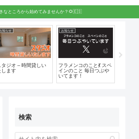
きなところから始めてみませんか？🌻🇪🇸
ヘスス・エレディア月例クラス
イベント
お知らせ
026/09/13 ヘスス・エ
11/22(日) JAM! 100%
スタジオ
レディア月例クラス
Flamenco! VOL.2 en 佐
たしま
096
賀
検索