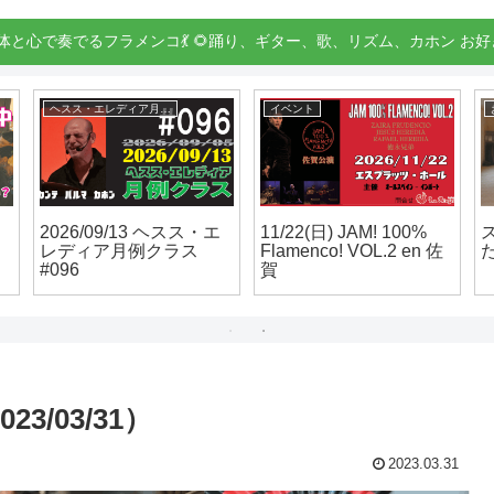
身体と心で奏でるフラメンコ💃 🌻踊り、ギター、歌、リズム、カホン お好
トップ表示
学ぶ
プ
第９回 ラ･アレグリア
いっしょにフラメンコ
2
ジ
フラメンコ教室
を楽しみませんか？
「Concierto de Fin de
#
Curso」 (コンサート)
3/03/31）
2023.03.31