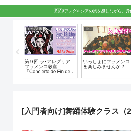
🇪🇸💃アンダルシアの風を感じながら、
学ぶ
イベント
💃 スペ
カンテ研究会 – フラメ
11/23(月祝) サイラ・
日つぶや
ンコを歌おう！
ルデンシオ クルシー
ョ en 佐賀
[入門者向け]舞踊体験クラス（202