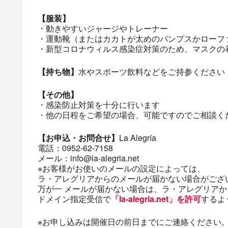
【服装】
・動きやすいジャージやトレーナー
・運動靴（またはカカトが太めのパンプスかローフ
・新型コロナウィルス感染症対策のため、マスクの
【持ち物】
水やスポーツ飲料などをご持参ください
【その他】
・感染防止対策を十分に行います
・他の日程をご希望の場合、可能ですのでご相談く
【お申込・お問合せ】
La Alegría
電話：0952-62-7158
メール：info@la-alegria.net
※お客様がお使いのメールの設定によっては、
ラ・アレグリアからのメールが届かない場合がござ
万が一 メールが届かない場合は、ラ・アレグリア
ドメイン指定受信で
「la-alegria.net」を許可
するよ
※お申し込みは開催日の前日までにご連絡ください