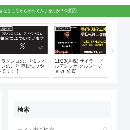
きなところから始めてみませんか？🌻🇪🇸
お知らせ
イベント
お知らせ
フラメンコのこと💃 スペ
11/23(月祝) サイラ・プ
スタジオ
インのこと 毎日つぶや
ルデンシオ クルシージ
たしま
いてます！
ョ en 佐賀
検索