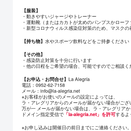
【服装】
・動きやすいジャージやトレーナー
・運動靴（またはカカトが太めのパンプスかローフ
・新型コロナウィルス感染症対策のため、マスクの
【持ち物】
水やスポーツ飲料などをご持参ください
【その他】
・感染防止対策を十分に行います
・他の日程をご希望の場合、可能ですのでご相談く
【お申込・お問合せ】
La Alegría
電話：0952-62-7158
メール：info@la-alegria.net
※お客様がお使いのメールの設定によっては、
ラ・アレグリアからのメールが届かない場合がござ
万が一 メールが届かない場合は、ラ・アレグリア
ドメイン指定受信で
「la-alegria.net」を許可
するよ
※お申し込みは開催日の前日までにご連絡ください