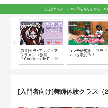
🇪🇸💃アンダルシアの風を感じながら、
トップ表示
学ぶ
 100%
第９回 ラ･アレグリア
カンテ研究会 – フラメ
.2 en 佐
フラメンコ教室
ンコを歌おう！
「Concierto de Fin de
Curso」 (コンサート)
[入門者向け]舞踊体験クラス（202