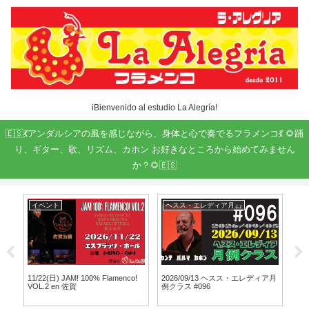
iBienvenido al estudio La Alegría!
🇪🇸💃アンダルシアの風を感じながら、身体と心で奏でるフラメンコ💃 🌻踊
り、ギター、歌、リズム、カホン お好きなところから始めてみません
か？🌻🇪🇸
イベント
ヘスス・エレディア月例クラス
ト
こ
11/22(日) JAM! 100% Flamenco!
2026/09/13 ヘスス・エレディア月
第９
VOL.2 en 佐賀
例クラス #096
教室 
Cu