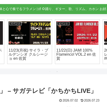
身体と心で奏でるフラメンコ💃 🌻踊り、ギター、歌、リズム、カホン お好
お知らせ
お知らせ
スタジオ – 時間貸しい
フラメンコのこと💃 スペ
1
たします
インのこと 毎日つぶや
いてます！
ョ
 – サガテレビ「かちかちLIVE」
2026.07.02
2026.07.23