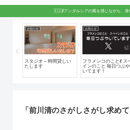
🇪🇸💃アンダルシアの風を感じながら、
トップ表示
学ぶ
メンコ
第９回 ラ･アレグリア
カンテ研究会 – フラメ
か？
フラメンコ教室
ンコを歌おう！
「Concierto de Fin de
Curso」 (コンサート)
「前川清のさがしさがし求めて」