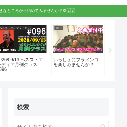
きなところから始めてみませんか？🌻🇪🇸
イベント
イベント
1/23(月祝) サイラ・プ
11/22(日) JAM! 100%
2026/
ルデンシオ クルシージ
Flamenco! VOL.2 en 佐
レディ
 en 佐賀
賀
#096
検索