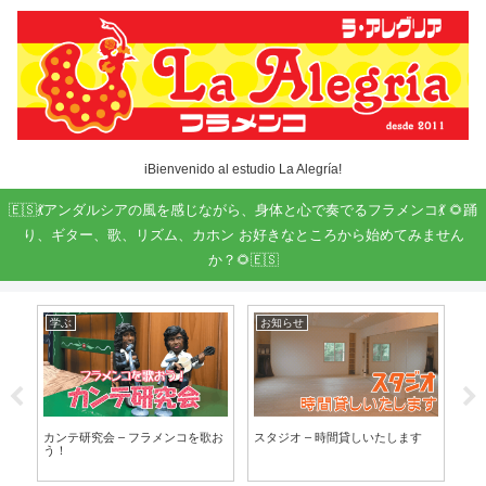
iBienvenido al estudio La Alegría!
🇪🇸💃アンダルシアの風を感じながら、身体と心で奏でるフラメンコ💃 🌻踊
り、ギター、歌、リズム、カホン お好きなところから始めてみません
か？🌻🇪🇸
学ぶ
お知らせ
学
シオ
カンテ研究会 – フラメンコを歌お
スタジオ – 時間貸しいたします
い
う！
せ