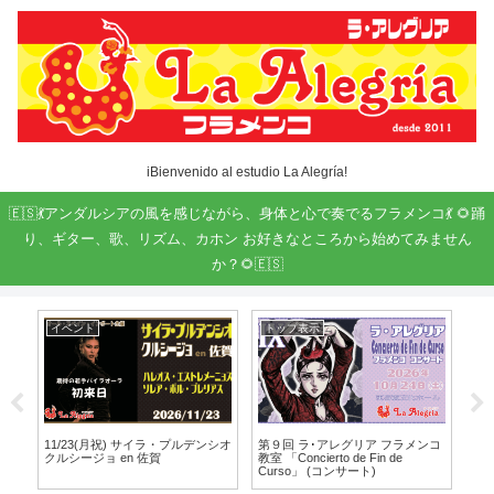
iBienvenido al estudio La Alegría!
🇪🇸💃アンダルシアの風を感じながら、身体と心で奏でるフラメンコ💃 🌻踊
り、ギター、歌、リズム、カホン お好きなところから始めてみません
か？🌻🇪🇸
イベント
トップ表示
学
!
11/23(月祝) サイラ・プルデンシオ
第９回 ラ･アレグリア フラメンコ
カン
クルシージョ en 佐賀
教室 「Concierto de Fin de
う
Curso」 (コンサート)