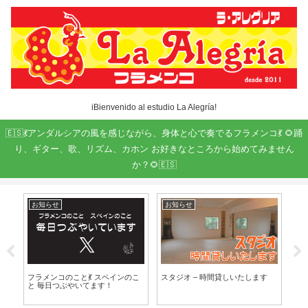
iBienvenido al estudio La Alegría!
🇪🇸💃アンダルシアの風を感じながら、身体と心で奏でるフラメンコ💃 🌻踊
り、ギター、歌、リズム、カホン お好きなところから始めてみません
か？🌻🇪🇸
お知らせ
お知らせ
ト
歌お
フラメンコのこと💃 スペインのこ
スタジオ – 時間貸しいたします
第９
と 毎日つぶやいてます！
教室 
Cu