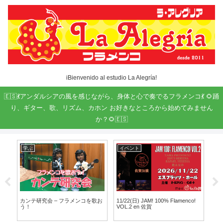
iBienvenido al estudio La Alegría!
🇪🇸💃アンダルシアの風を感じながら、身体と心で奏でるフラメンコ💃 🌻踊
り、ギター、歌、リズム、カホン お好きなところから始めてみません
か？🌻🇪🇸
学ぶ
イベント
ト
ア月
カンテ研究会 – フラメンコを歌お
11/22(日) JAM! 100% Flamenco!
第９
う！
VOL.2 en 佐賀
教室 
Cu