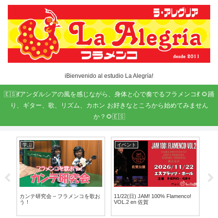
iBienvenido al estudio La Alegría!
🇪🇸💃アンダルシアの風を感じながら、身体と心で奏でるフラメンコ💃 🌻踊
り、ギター、歌、リズム、カホン お好きなところから始めてみません
か？🌻🇪🇸
学ぶ
イベント
ま
カンテ研究会 – フラメンコを歌お
11/22(日) JAM! 100% Flamenco!
20
う！
VOL.2 en 佐賀
例ク