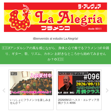
iBienvenido al estudio La Alegría!
🇪🇸💃アンダルシアの風を感じながら、身体と心で奏でるフラメンコ💃 🌻踊
り、ギター、歌、リズム、カホン お好きなところから始めてみません
か？🌻🇪🇸
学ぶ
ヘスス・エレディア月例クラス
ト
シオ
いっしょにフラメンコを楽しみま
2026/09/13 ヘスス・エレディア月
第９
せんか？
例クラス #096
教室 
Cu