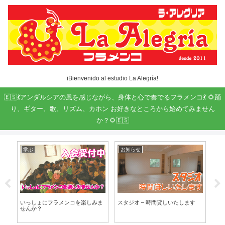
iBienvenido al estudio La Alegría!
🇪🇸💃アンダルシアの風を感じながら、身体と心で奏でるフラメンコ💃 🌻踊
り、ギター、歌、リズム、カホン お好きなところから始めてみません
か？🌻🇪🇸
学ぶ
お知らせ
歌お
いっしょにフラメンコを楽しみま
スタジオ – 時間貸しいたします
20
せんか？
例ク