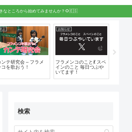
きなところから始めてみませんか？🌻🇪🇸
学ぶ
お知らせ
トップ表示
カンテ研究会 – フラメ
フラメンコのこと💃 スペ
第９回 
ンコを歌おう！
インのこと 毎日つぶや
フラメ
いてます！
「Concie
Curso
検索