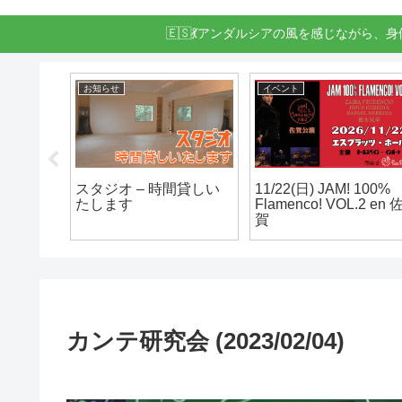
🇪🇸💃アンダルシアの風を感じながら、
例クラス
お知らせ
イベント
ヘスス・エ
スタジオ – 時間貸しい
11/22(日) JAM! 100%
ラス
たします
Flamenco! VOL.2 en 
賀
カンテ研究会 (2023/02/04)