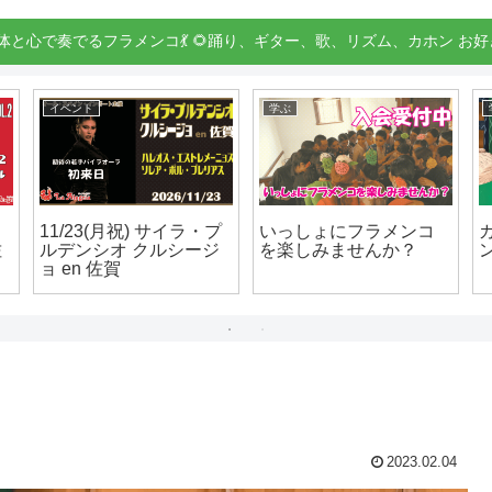
身体と心で奏でるフラメンコ💃 🌻踊り、ギター、歌、リズム、カホン お好
イベント
学ぶ
11/23(月祝) サイラ・プ
いっしょにフラメンコ
佐
ルデンシオ クルシージ
を楽しみませんか？
ョ en 佐賀
2023.02.04