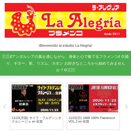
iBienvenido al estudio La Alegría!
🇪🇸💃アンダルシアの風を感じながら、身体と心で奏でるフラメンコ💃 🌻踊
り、ギター、歌、リズム、カホン お好きなところから始めてみません
か？🌻🇪🇸
イベント
イベント
お
ま
11/23(月祝) サイラ・プルデンシオ
11/22(日) JAM! 100% Flamenco!
フラ
クルシージョ en 佐賀
VOL.2 en 佐賀
と