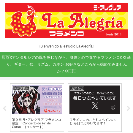
iBienvenido al estudio La Alegría!
🇪🇸💃アンダルシアの風を感じながら、身体と心で奏でるフラメンコ💃 🌻踊
り、ギター、歌、リズム、カホン お好きなところから始めてみません
か？🌻🇪🇸
トップ表示
お知らせ
イ
歌お
第９回 ラ･アレグリア フラメンコ
フラメンコのこと💃 スペインのこ
11
教室 「Concierto de Fin de
と 毎日つぶやいてます！
クル
Curso」 (コンサート)