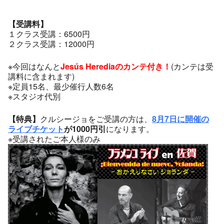
【受講料】
１クラス受講：6500円
２クラス受講：12000円
※今回はなんと
Jesús Herediaのカンテ付き！
(カンテは受
講料に含まれます)
※定員15名、最少催行人数6名
※スタジオ代別
【特典】
クルシージョをご受講の方は、
8月7日に開催の
ライブチケット
が1000円引
になります。
※受講されたご本人様のみ