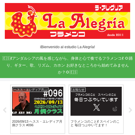
iBienvenido al estudio La Alegría!
🇪🇸💃アンダルシアの風を感じながら、身体と心で奏でるフラメンコ💃 🌻踊
り、ギター、歌、リズム、カホン お好きなところから始めてみません
か？🌻🇪🇸
ヘスス・エレディア月例クラス
お知らせ
イ
す
2026/09/13 ヘスス・エレディア月
フラメンコのこと💃 スペインのこ
11/
例クラス #096
と 毎日つぶやいてます！
VOL