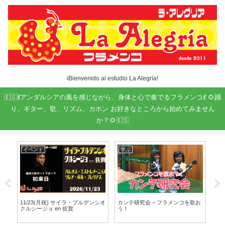
iBienvenido al estudio La Alegría!
🇪🇸💃アンダルシアの風を感じながら、身体と心で奏でるフラメンコ💃 🌻踊
り、ギター、歌、リズム、カホン お好きなところから始めてみません
か？🌻🇪🇸
イベント
トップ表示
コを歌お
11/22(日) JAM! 100% Flamenco!
第９回 ラ･アレグリア フラメンコ
VOL.2 en 佐賀
教室 「Concierto de Fin de
Curso」 (コンサート)