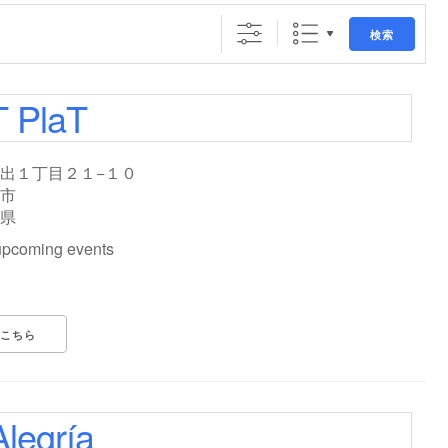
検索
T PlaT
出１丁目２１−１０
市
県
upcoming events
こちら
Alegría