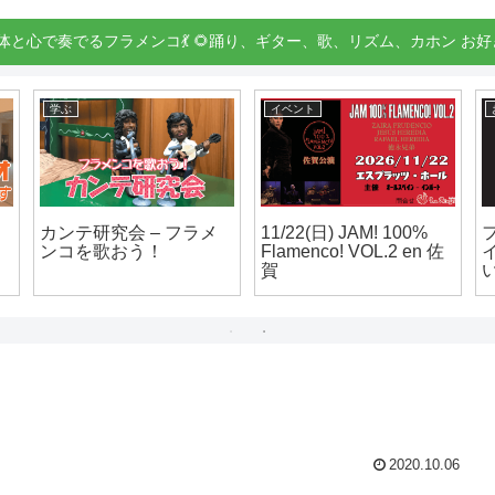
身体と心で奏でるフラメンコ💃 🌻踊り、ギター、歌、リズム、カホン お好
学ぶ
イベント
カンテ研究会 – フラメ
11/22(日) JAM! 100%
ンコを歌おう！
Flamenco! VOL.2 en 佐
賀
2020.10.06