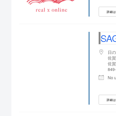
詳細は
Eventful Locations?
SA
日の
佐賀
佐賀
849
No 
詳細は