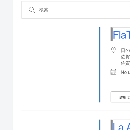
検索
Fla
日の
佐賀
佐賀
No 
詳細は
La 