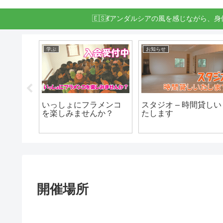
🇪🇸💃アンダルシアの風を感じながら、
学ぶ
お知らせ
グリア
いっしょにフラメンコ
スタジオ – 時間貸しい
を楽しみませんか？
たします
Fin de
サート)
開催場所