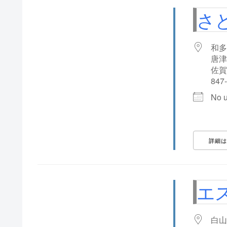
さ
和多
唐津
佐賀
847
No 
詳細は
エ
白山