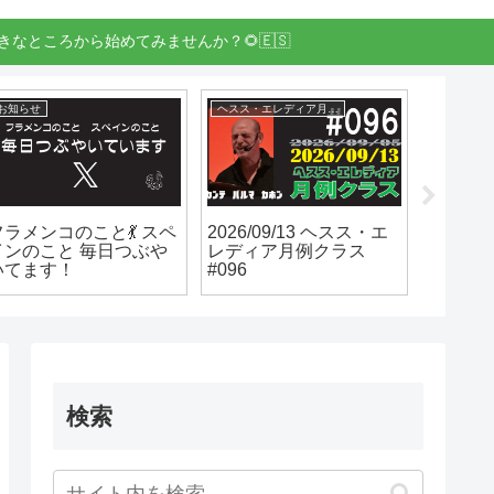
きなところから始めてみませんか？🌻🇪🇸
お知らせ
ヘスス・エレディア月例クラス
イベント
フラメンコのこと💃 スペ
2026/09/13 ヘスス・エ
11/23
インのこと 毎日つぶや
レディア月例クラス
ルデン
いてます！
#096
ョ en 
検索