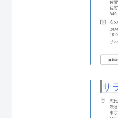
佐賀
佐賀
840
次の
JAM
19:0
すべ
詳細は
サ
恵比
渋谷
東京