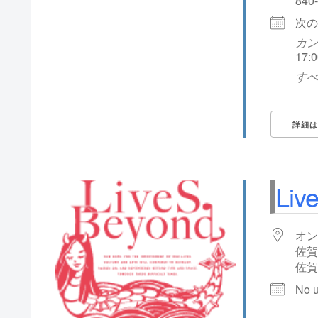
840
次の
カンテ
17:0
すべ
詳細は
Liv
オン
佐賀
佐賀
No 
国