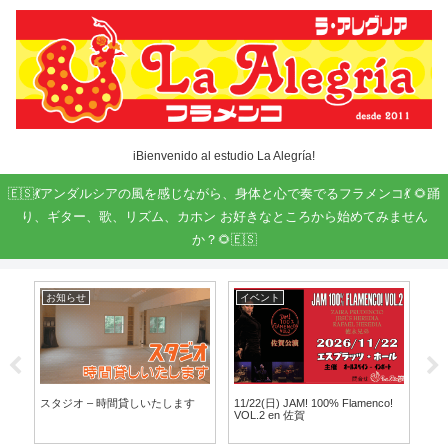
iBienvenido al estudio La Alegría!
🇪🇸💃アンダルシアの風を感じながら、身体と心で奏でるフラメンコ💃 🌻踊
り、ギター、歌、リズム、カホン お好きなところから始めてみません
か？🌻🇪🇸
お知らせ
イベント
学
ま
スタジオ – 時間貸しいたします
11/22(日) JAM! 100% Flamenco!
カン
VOL.2 en 佐賀
う