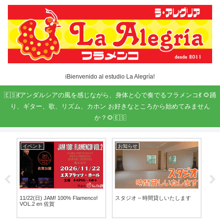
iBienvenido al estudio La Alegría!
🇪🇸💃アンダルシアの風を感じながら、身体と心で奏でるフラメンコ💃 🌻踊
り、ギター、歌、リズム、カホン お好きなところから始めてみません
か？🌻🇪🇸
イベント
お知らせ
お知らせ
11/22(日) JAM! 100% Flamenco!
スタジオ – 時間貸しいたします
フラメンコ
VOL.2 en 佐賀
と 毎日つ