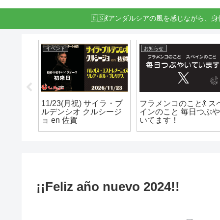
🇪🇸💃アンダルシアの風を感じながら、
ヘスス・エレディア月例クラス
お知らせ
メンコ
2026/09/13 ヘスス・エ
スタジオ – 時間貸しい
か？
レディア月例クラス
たします
#096
¡¡Feliz año nuevo 2024!!