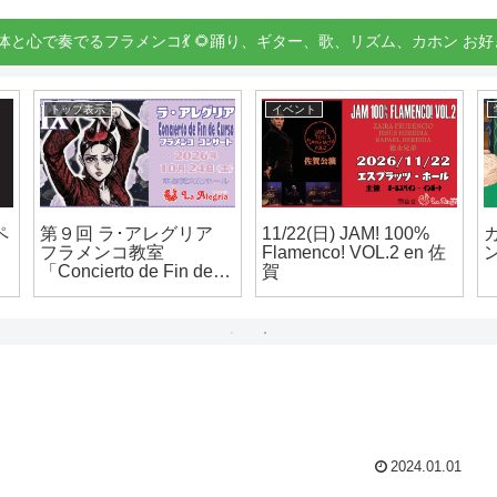
身体と心で奏でるフラメンコ💃 🌻踊り、ギター、歌、リズム、カホン お好
イベント
お知らせ
11/23(月祝) サイラ・プ
フラメンコのこと💃 スペ
ルデンシオ クルシージ
インのこと 毎日つぶや
ョ en 佐賀
いてます！
「
C
2024.01.01