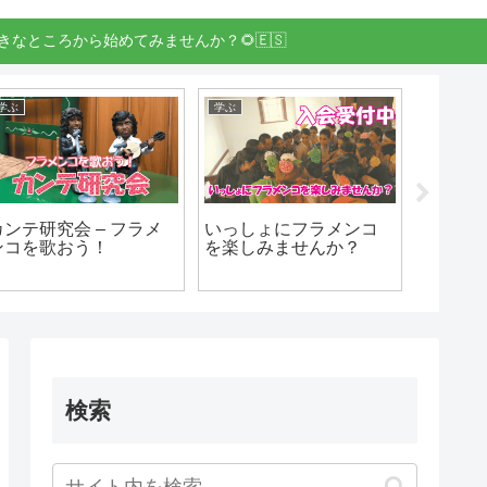
きなところから始めてみませんか？🌻🇪🇸
トップ表示
イベント
学ぶ
第９回 ラ･アレグリア
11/22(日) JAM! 100%
カンテ研
フラメンコ教室
Flamenco! VOL.2 en 佐
ンコを
Concierto de Fin de
賀
urso」 (コンサート)
検索